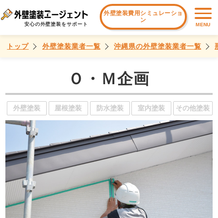
外壁塗装費用シミュレーショ
ン
安心の外壁塗装をサポート
MENU
トップ
外壁塗装業者一覧
沖縄県の外壁塗装業者一覧
Ｏ・Ｍ企画
外壁塗装
屋根塗装
防水塗装
室内塗装
その他塗装