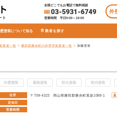
全国どこでもお電話で無料相談
03-5931-6749
外
ート
営業時間 平日9:00～18:00
壁塗装について知る
業者を探す
装業者一覧
勝田郡勝央町の外壁塗装業者一覧
加藤塗装
外壁塗装
屋根塗装
防水塗装
室内塗装
住所
〒709-4323 岡山県勝田郡勝央町黒坂1088-1
定休日
営業時間