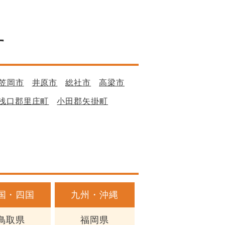
す
笠岡市
井原市
総社市
高梁市
浅口郡里庄町
小田郡矢掛町
国・四国
九州・沖縄
鳥取県
福岡県