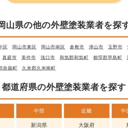
岡山県の他の外壁塗装業者を探
中区
岡山市東区
岡山市南区
倉敷市
津山市
玉野市
真庭市
美作市
浅口市
和気郡和気町
都窪郡早島町
郡奈義町
久米郡久米南町
都道府県の外壁塗装業者を探す
中部
近畿
中
新潟県
大阪府