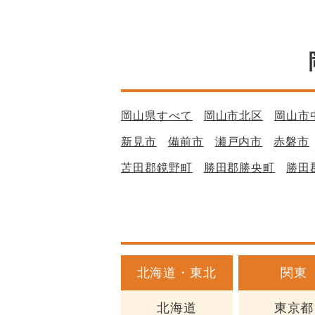
岡山県すべて
岡山市北区
岡山市
新見市
備前市
瀬戸内市
赤磐市
苫田郡鏡野町
勝田郡勝央町
勝田
北海道・東北
関東
北海道
東京都