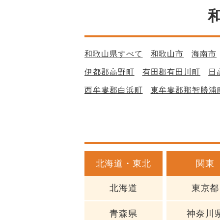
和歌山県すべて
和歌山市
海南市
伊都郡高野町
有田郡有田川町
日
西牟婁郡白浜町
東牟婁郡那智勝浦
北海道・東北
関東
北海道
東京都
青森県
神奈川