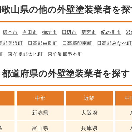
和歌山県の他の外壁塗装業者を探
橋本市
有田市
御坊市
田辺市
新宮市
紀の川市
岩
高郡美浜町
日高郡由良町
日高郡印南町
日高郡みなべ町
町
東牟婁郡太地町
東牟婁郡串本町
都道府県の外壁塗装業者を探す
中部
近畿
中
新潟県
大阪府
県
富山県
兵庫県