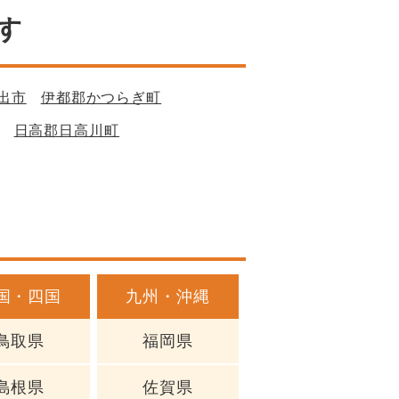
す
出市
伊都郡かつらぎ町
日高郡日高川町
国・四国
九州・沖縄
鳥取県
福岡県
島根県
佐賀県