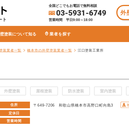
全国どこでもお電話で無料相談
03-5931-6749
外
ート
営業時間 平日9:00～18:00
壁塗装について知る
業者を探す
塗装業者一覧
橋本市の外壁塗装業者一覧
江口塗装工業所
外壁塗装
屋根塗装
防水塗装
室内塗装
住所
〒649-7206 和歌山県橋本市高野口町向島3
定休日
営業時間