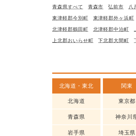
青森県すべて
青森市
弘前市
八
東津軽郡今別町
東津軽郡外ヶ浜町
北津軽郡鶴田町
北津軽郡中泊町
上北郡おいらせ町
下北郡大間町
北海道・東北
関東
北海道
東京都
青森県
神奈川
岩手県
埼玉県