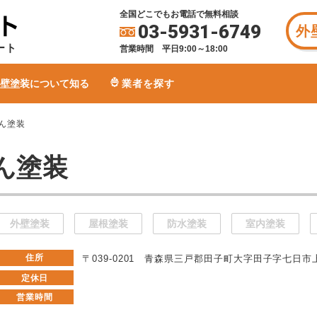
全国どこでもお電話で無料相談
03-5931-6749
外
ート
営業時間 平日9:00～18:00
壁塗装について知る
業者を探す
ん塗装
ん塗装
外壁塗装
屋根塗装
防水塗装
室内塗装
住所
〒039-0201 青森県三戸郡田子町大字田子字七日市上
定休日
営業時間