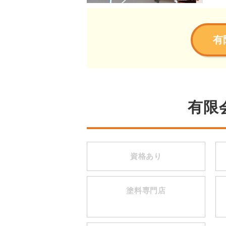
有
有限
資格あり
塗料専門店