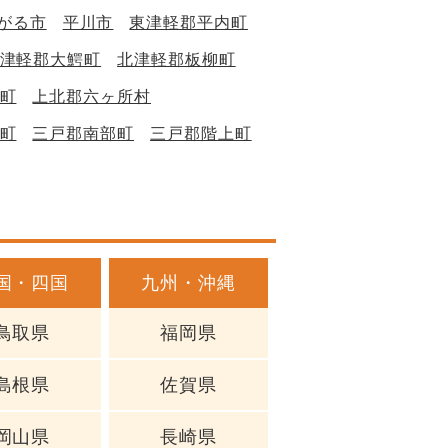
がる市
平川市
東津軽郡平内町
津軽郡大鰐町
北津軽郡板柳町
町
上北郡六ヶ所村
町
三戸郡南部町
三戸郡階上町
国・四国
九州・沖縄
鳥取県
福岡県
島根県
佐賀県
岡山県
長崎県