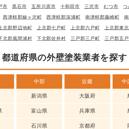
戸市
黒石市
五所川原市
十和田市
三沢市
むつ市
つ
西津軽郡鰺ヶ沢町
西津軽郡深浦町
南津軽郡藤崎町
南
上北郡野辺地町
上北郡七戸町
上北郡六戸町
上北郡東北
下北郡風間浦村
下北郡佐井村
三戸郡三戸町
三戸郡五戸
都道府県の外壁塗装業者を探す
中部
近畿
中
新潟県
大阪府
県
富山県
兵庫県
石川県
京都府