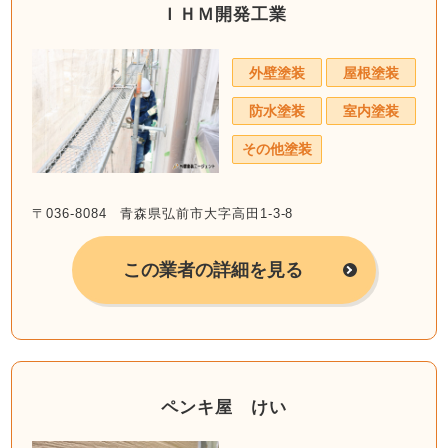
ＩＨＭ開発工業
外壁塗装
屋根塗装
防水塗装
室内塗装
その他塗装
〒036-8084 青森県弘前市大字高田1-3-8
この業者の詳細を見る
ペンキ屋 けい